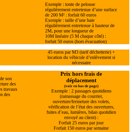
Exemple : tonte de pelouse
régulièrement entretenue d’une surface
de 200 M² : forfait 60 euros
Exemple : taille d’une haie
régulièrement entretenue à hauteur de
2M, pour une longueur de
10M linéaire (5 M chaque côté) :
forfait 50 euros (hors évacuation)
45 euros par M3 (tarif déchetterie) +
location du véhicule d’enlèvement si
nécessaire
Prix hors frais de
 de son
déplacement
eture des
(
voir
en bas de page)
les travaux
Exemple : 2 passages quotidiens
on des
(ramassage du courrier,
ouverture/fermeture des volets,
vérification de l’état des ouvertures,
fuites d’eau, lumières, bilan quotidien
envoyé au client) :
Forfait 25 euros par jour
Forfait 150 euros par semaine